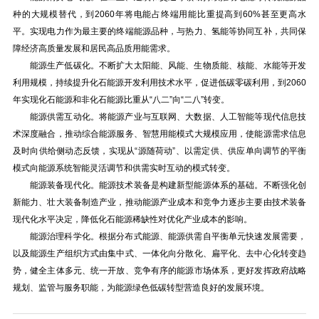
种的大规模替代，到2060年将电能占终端用能比重提高到60%甚至更高水
平。实现电力作为最主要的终端能源品种，与热力、氢能等协同互补，共同保
障经济高质量发展和居民高品质用能需求。
能源生产低碳化。不断扩大太阳能、风能、生物质能、核能、水能等开发
利用规模，持续提升化石能源开发利用技术水平，促进低碳零碳利用，到2060
年实现化石能源和非化石能源比重从“八二”向“二八”转变。
能源供需互动化。将能源产业与互联网、大数据、人工智能等现代信息技
术深度融合，推动综合能源服务、智慧用能模式大规模应用，使能源需求信息
及时向供给侧动态反馈，实现从“源随荷动”、以需定供、供应单向调节的平衡
模式向能源系统智能灵活调节和供需实时互动的模式转变。
能源装备现代化。能源技术装备是构建新型能源体系的基础。不断强化创
新能力、壮大装备制造产业，推动能源产业成本和竞争力逐步主要由技术装备
现代化水平决定，降低化石能源稀缺性对优化产业成本的影响。
能源治理科学化。根据分布式能源、能源供需自平衡单元快速发展需要，
以及能源生产组织方式由集中式、一体化向分散化、扁平化、去中心化转变趋
势，健全主体多元、统一开放、竞争有序的能源市场体系，更好发挥政府战略
规划、监管与服务职能，为能源绿色低碳转型营造良好的发展环境。