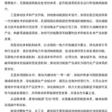
预警能力，完善能源风险应急管控体系，提升能源系统安全运行和抵御风险能
力。
三是推动技术和产业升级。持续推动能源技术迭代，加强全固态电池等新
一代关键技术的创新布局，巩固我国在新能源优势领域的领跑地位。强化储能
多元技术创新和示范应用，打造绿氢全产业链示范工程，培育壮大战略性新兴
产业。构建零碳能源系统，加快可控核聚变等颠覆性技术和相关未来产业创新
发展。
四是深化体制机制改革。以全国统一电力市场建设为重点，强化政策引导
和行业监管，更好发挥电力市场消纳新能源、促进各类经营主体发展的功能。
完善电力价格形成机制，促进成本有序传导、合理分担。健全碳市场、绿色金
融等能源绿色低碳转型促进机制，推动清洁能源产业成长为现代化产业体系的
新支柱。
五是加强国际合作。推动共建绿色“一带一路”，鼓励外商参与我国新能源
领域研发投资，深化能源全产业链合作，规范企业海外经营行为，引导企业对
接海外市场并提升产品竞争力。深化南南合作，助力欠发达国家提升能源可及
性与低碳发展能力，共同推动世界能源转型发展，共谋合作共赢之道。
从远期来看，要推动能源“五化”转型，全面建成新型能源体系，确保如期
实现碳中和目标。
能源消费电气化。在工业、建筑和交通等领域持续推动电能对传统能源品