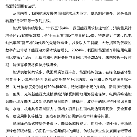
能源转型面临波折。
从国内看，我国能源发展仍面临需求压力巨大、供给制约较多、绿色低碳
转型任务艰巨等一系列挑战。
能源消费持续增长。“十四五”前4年，我国能源需求快速增长，消费量累计
增长约9.8亿吨标准煤，是“十三五”时期5年增量的1.5倍。特别是近年来，以电
动汽车等“新三样”为代表的先进制造业，以及以人工智能、大数据等为代表的
数字产业带动了能源电力需求快速增长。2024年，我国新能源整车制造用电量
同比增长34.3%，互联网和相关服务用电量同比增长20.5%。未来较长一段时
期，能源需求仍将保持持续增长。
能源供给制约较多。我国煤炭资源丰富、能源结构偏煤，在绿色低碳转型
的背景下，煤炭供给面临着日益明显的环境约束。石油和天然气资源禀赋一
般，对外依存度分别超过70%和40%，易受国际市场的影响。新能源资源丰
富，但风、光等新能源大规模供给消纳受到用地用海要素保障、电网调峰储能
智能化调度能力以及新能源自身间歇性、随机性、波动性的物理特性等因素影
响。水电、核电具备发展潜力，但相关项目往往面临周边环境复杂、安全要求
高、建设周期长等挑战，形成有效供给仍需解决成本约束等问题。
能源绿色低碳转型任务艰巨。能源领域投资大、周期长、惯性强，推动能
源绿色低碳转型，仍面临一些必须解决的问题。传统能源企业发展面临经营难