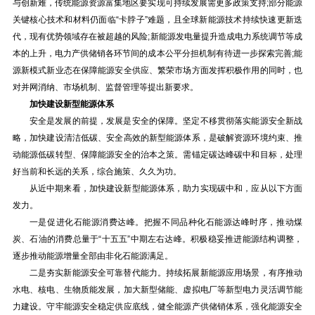
与创新难，传统能源资源富集地区要实现可持续发展需更多政策支持;部分能源
关键核心技术和材料仍面临“卡脖子”难题，且全球新能源技术持续快速更新迭
代，现有优势领域存在被超越的风险;新能源发电量提升造成电力系统调节等成
本的上升，电力产供储销各环节间的成本公平分担机制有待进一步探索完善;能
源新模式新业态在保障能源安全供应、繁荣市场方面发挥积极作用的同时，也
对并网消纳、市场机制、监督管理等提出新要求。
加快建设新型能源体系
安全是发展的前提，发展是安全的保障。坚定不移贯彻落实能源安全新战
略，加快建设清洁低碳、安全高效的新型能源体系，是破解资源环境约束、推
动能源低碳转型、保障能源安全的治本之策。需锚定碳达峰碳中和目标，处理
好当前和长远的关系，综合施策、久久为功。
从近中期来看，加快建设新型能源体系，助力实现碳中和，应从以下方面
发力。
一是促进化石能源消费达峰。把握不同品种化石能源达峰时序，推动煤
炭、石油的消费总量于“十五五”中期左右达峰。积极稳妥推进能源结构调整，
逐步推动能源增量全部由非化石能源满足。
二是夯实新能源安全可靠替代能力。持续拓展新能源应用场景，有序推动
水电、核电、生物质能发展，加大新型储能、虚拟电厂等新型电力灵活调节能
力建设。守牢能源安全稳定供应底线，健全能源产供储销体系，强化能源安全