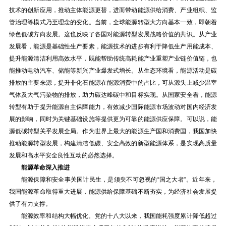
技术的创新应用，推动主体能源更替，进而带动能源供给消费、产业组织、监
管治理等模式乃至理念的变化。当前，全球能源转型大方向基本一致，即朝着
绿色低碳方向发展。这也反映了各国对能源转型发展战略价值的共识。从产业
发展看，能源是基础性生产要素，能源技术的进步有利于降低生产用能成本、
提升能源清洁利用高效水平，既能帮助传统高耗能产业重塑产业链价值链，也
能推动电动汽车、储能等新兴产业爆发式增长。从生态环境看，能源活动是碳
排放的主要来源，提升非化石能源在能源消费中的占比，可从源头上减少温室
气体及大气污染物的排放，助力碳达峰碳中和目标实现。从国家安全看，能源
转型有助于提升能源自主保障能力，有效减少国际能源市场波动对国内经济发
展的影响，同时为关键基础设施等提供更为可靠的能源供应保障。可以说，能
源低碳转型关乎发展全局。作为世界上最大的能源生产国和消费国，我国加快
推动能源转型发展，构建清洁低碳、安全高效的新型能源体系，是实现高质量
发展和高水平安全良性互动的必然选择。
能源革命深入推进
能源保障和安全事关国计民生，是须臾不可忽视的“国之大者”。近年来，
我国能源革命取得重大进展，能源供给保障基础不断夯实，为经济社会发展提
供了有力支撑。
能源效率和结构大幅优化。党的十八大以来，我国能耗强度累计降低超过