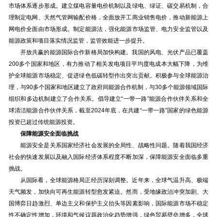
市场体系逐步形成。建立煤电容量电价机制以及绿电、绿证、碳交易机制，合
理制定电网、天然气管网输配价格，全面放开工商业销售电价，推动新能源上
网电价全面由市场形成。制定能源法，强化能源市场监管、电力安全监管以及
能源政策和项目落实情况监管，监管效能进一步提升。
开放共赢的能源国际合作新格局加快构建。我国的风电、光伏产品已覆盖
200多个国家和地区，有力推动了相关发电项目平均度电成本大幅下降，为维
护全球能源市场稳定、促进绿色低碳转型作出突出贡献。积极参与全球能源治
理，与90多个国家和地区建立了政府间能源合作机制，与30多个能源领域国际
组织和多边机制建立了合作关系。倡导建立“一带一路”能源合作伙伴关系和全
球清洁能源合作伙伴关系，截至2024年底，在共建“一带一路”国家的绿色能源
投资已超过传统能源投资。
保障能源安全面临挑战
能源安全是关系国家经济社会发展的全局性、战略性问题。随着我国经济
社会的快速发展以及融入国际经济体系程度不断加深，保障能源安全面临多重
挑战。
从国际看，全球能源格局正经历深刻调整。近年来，全球气温升高、极端
天气频发，加快向可再生能源转型愈发紧迫。然而，受地缘政治冲突加剧、大
国博弈日趋激烈、单边主义和保护主义抬头等因素影响，国际能源市场不稳定
性不确定性增加，环境和气候议题政治化趋势增强，绿色贸易壁垒增多，全球