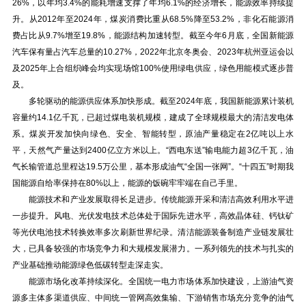
26%，以年均3.4%的能耗增速支撑了年均6.1%的经济增长，能源效率持续提
升。从2012年至2024年，煤炭消费比重从68.5%降至53.2%，非化石能源消
费占比从9.7%增至19.8%，能源结构加速转型。截至今年6月底，全国新能源
汽车保有量占汽车总量的10.27%，2022年北京冬奥会、2023年杭州亚运会以
及2025年上合组织峰会均实现场馆100%使用绿电供应，绿色用能模式逐步普
及。
多轮驱动的能源供应体系加快形成。截至2024年底，我国新能源累计装机
容量约14.1亿千瓦，已超过煤电装机规模，建成了全球规模最大的清洁发电体
系。煤炭开发加快向绿色、安全、智能转型，原油产量稳定在2亿吨以上水
平，天然气产量达到2400亿立方米以上。“西电东送”输电能力超3亿千瓦，油
气长输管道总里程达19.5万公里，基本形成油气“全国一张网”。“十四五”时期我
国能源自给率保持在80%以上，能源的饭碗牢牢端在自己手里。
能源技术和产业发展取得长足进步。传统能源开采和清洁高效利用水平进
一步提升。风电、光伏发电技术总体处于国际先进水平，高效晶体硅、钙钛矿
等光伏电池技术转换效率多次刷新世界纪录。清洁能源装备制造产业链发展壮
大，已具备较强的市场竞争力和大规模发展潜力。一系列领先的技术与扎实的
产业基础推动能源绿色低碳转型走深走实。
能源市场化改革持续深化。全国统一电力市场体系加快建设，上游油气资
源多主体多渠道供应、中间统一管网高效集输、下游销售市场充分竞争的油气