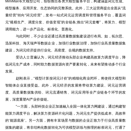
MiniMax等大模型公司，纷纷推出各类大模型服务平台，构建涵盖词元生成、
模型服务、应用开发、生态协同的完整系统。此外，三大运营商提出全面从“流
量经营”转向“词元经营”，发布一站式词元运营调度和管理服务平台，覆盖词
元“规模生产、调度分发、价值变现”的全链条;推出“词元套餐”，将算力、模型
调用能力，进一步产品化、标准化、普惠化。
与此同时，不少企业还通过高质量数据集建设进行布局。如，拓尔思、
迅策科技、海天瑞声等数据企业，加强行业数据治理，加快行业高质量数据集
建设，为词元经济提供行业化、高密度、合规的数据支持。
受访人士普遍认为，词元经济推动头部企业构建高效算力调度平台，降
低词元生产成本，同时助力数据资源向资产要素转化，未来有望推动多个行业
发展。
赵刚表示，“模型计算按词元计价”的精细化商业闭环，将使得大模型和
智能体企业直接受益。此外，词元经济的发展将带动算力建设、词元运营调
度、高质量数据集供给、词元流通销售、词元应用等全产业链各个环节的发
展，深度重塑AI产业价值链。
“一方面，头部科技企业正加速融入全国一体化算力网建设，通过构建智
能算力调度平台，解决算力资源碎片化问题，为词元生产提供低成本、高效率
的‘能源底座’。另一方面，拥有丰富场景与数据的企业正致力于行业高质量数
据集的建设，将非结构化数据转化为可供模型训练与推理的标准词元，打通了