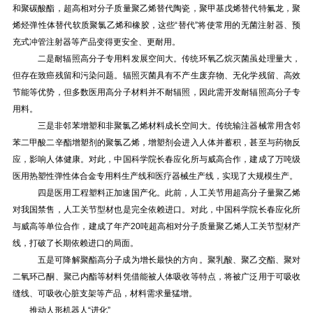
和聚碳酸酯，超高相对分子质量聚乙烯替代陶瓷，聚甲基戊烯替代特氟龙，聚
烯烃弹性体替代软质聚氯乙烯和橡胶，这些“替代”将使常用的无菌注射器、预
充式冲管注射器等产品变得更安全、更耐用。
二是耐辐照高分子专用料发展空间大。传统环氧乙烷灭菌虽处理量大，
但存在致癌残留和污染问题。辐照灭菌具有不产生废弃物、无化学残留、高效
节能等优势，但多数医用高分子材料并不耐辐照，因此需开发耐辐照高分子专
用料。
三是非邻苯增塑和非聚氯乙烯材料成长空间大。传统输注器械常用含邻
苯二甲酸二辛酯增塑剂的聚氯乙烯，增塑剂会进入人体并蓄积，甚至与药物反
应，影响人体健康。对此，中国科学院长春应化所与威高合作，建成了万吨级
医用热塑性弹性体合金专用料生产线和医疗器械生产线，实现了大规模生产。
四是医用工程塑料正加速国产化。此前，人工关节用超高分子量聚乙烯
对我国禁售，人工关节型材也是完全依赖进口。对此，中国科学院长春应化所
与威高等单位合作，建成了年产20吨超高相对分子质量聚乙烯人工关节型材产
线，打破了长期依赖进口的局面。
五是可降解聚酯高分子成为增长最快的方向。聚乳酸、聚乙交酯、聚对
二氧环己酮、聚己内酯等材料凭借能被人体吸收等特点，将被广泛用于可吸收
缝线、可吸收心脏支架等产品，材料需求量猛增。
推动人形机器人“进化”