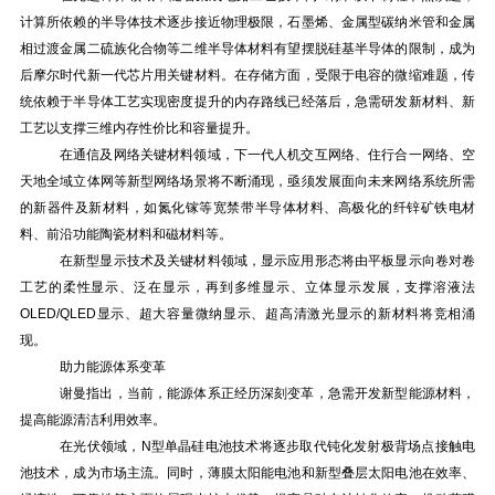
计算所依赖的半导体技术逐步接近物理极限，石墨烯、金属型碳纳米管和金属
相过渡金属二硫族化合物等二维半导体材料有望摆脱硅基半导体的限制，成为
后摩尔时代新一代芯片用关键材料。在存储方面，受限于电容的微缩难题，传
统依赖于半导体工艺实现密度提升的内存路线已经落后，急需研发新材料、新
工艺以支撑三维内存性价比和容量提升。
在通信及网络关键材料领域，下一代人机交互网络、住行合一网络、空
天地全域立体网等新型网络场景将不断涌现，亟须发展面向未来网络系统所需
的新器件及新材料，如氮化镓等宽禁带半导体材料、高极化的纤锌矿铁电材
料、前沿功能陶瓷材料和磁材料等。
在新型显示技术及关键材料领域，显示应用形态将由平板显示向卷对卷
工艺的柔性显示、泛在显示，再到多维显示、立体显示发展，支撑溶液法
OLED/QLED显示、超大容量微纳显示、超高清激光显示的新材料将竞相涌
现。
助力能源体系变革
谢曼指出，当前，能源体系正经历深刻变革，急需开发新型能源材料，
提高能源清洁利用效率。
在光伏领域，N型单晶硅电池技术将逐步取代钝化发射极背场点接触电
池技术，成为市场主流。同时，薄膜太阳能电池和新型叠层太阳电池在效率、