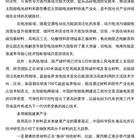
经济性、可靠性等方面均展现出较大优势。提高晶硅电池转化效率，推动薄膜
太阳能电池材料和新型叠层太阳能电池材料快速产业化，是中国光伏产业持续
领先全球的关键路径。
在电池领域，随着交通电动化与能源清洁化的发展，动力电池与储能电
池需在提升能量密度、循环性和安全性等方面加快突破。目前，中国在纳米硅
碳负极材料，高电压三元、钴酸锂和富锂锰基正极材料，氧化物固态电解质和
原位固态化电解质等新型电池材料方面取得了重大突破，但电池、电堆性能及
衰减率等核心技术指标领域仍需加强攻关。
此外，在风电领域，国产碳纤维已经在120米级海上风电装置上实现应
用，研究团队正在研发140米级超大型风电装置用碳纤维及复合材料。在能源
清洁高效利用领域，超超临界发电技术是化石能源清洁高效利用的主流技术方
向，目前，各国都在研发700℃超超临界电站，亟须通过材料和部件产业化抢
占技术制高点。在智能电网领域，中国的智能电网建设工程对交直流输电装置
的功率密度、可靠性和可控性提出了更高的要求，以碳化硅为代表的第三代半
导体器件将成为下一代功率变换的核心技术。
多维赋能健康产业
医用高分子材料是未来健康产业的重要基石，中国科学院长春应化所石
恒冲研究员介绍了生物医用高分子材料的五大趋势。
一是聚烯烃类材料正在“换掉”传统材料。比如，聚丙烯正逐步替代玻璃