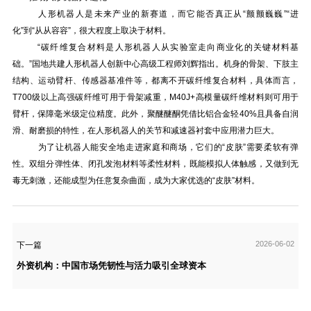
人形机器人是未来产业的新赛道，而它能否真正从“颤颤巍巍”“进
化”到“从从容容”，很大程度上取决于材料。
“碳纤维复合材料是人形机器人从实验室走向商业化的关键材料基
础。”国地共建人形机器人创新中心高级工程师刘辉指出。机身的骨架、下肢主
结构、运动臂杆、传感器基准件等，都离不开碳纤维复合材料，具体而言，
T700级以上高强碳纤维可用于骨架减重，M40J+高模量碳纤维材料则可用于
臂杆，保障毫米级定位精度。此外，聚醚醚酮凭借比铝合金轻40%且具备自润
滑、耐磨损的特性，在人形机器人的关节和减速器衬套中应用潜力巨大。
为了让机器人能安全地走进家庭和商场，它们的“皮肤”需要柔软有弹
性。双组分弹性体、闭孔发泡材料等柔性材料，既能模拟人体触感，又做到无
毒无刺激，还能成型为任意复杂曲面，成为大家优选的“皮肤”材料。
2026-06-02
下一篇
外资机构：中国市场凭韧性与活力吸引全球资本