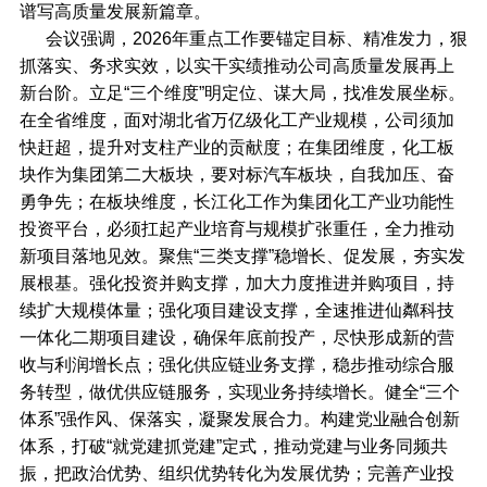
谱写高质量发展新篇章。
会议强调，2026年重点工作要锚定目标、精准发力，狠
抓落实、务求实效，以实干实绩推动公司高质量发展再上
新台阶。立足“三个维度”明定位、谋大局，找准发展坐标。
在全省维度，面对湖北省万亿级化工产业规模，公司须加
快赶超，提升对支柱产业的贡献度；在集团维度，化工板
块作为集团第二大板块，要对标汽车板块，自我加压、奋
勇争先；在板块维度，长江化工作为集团化工产业功能性
投资平台，必须扛起产业培育与规模扩张重任，全力推动
新项目落地见效。聚焦“三类支撑”稳增长、促发展，夯实发
展根基。强化投资并购支撑，加大力度推进并购项目，持
续扩大规模体量；强化项目建设支撑，全速推进仙粼科技
一体化二期项目建设，确保年底前投产，尽快形成新的营
收与利润增长点；强化供应链业务支撑，稳步推动综合服
务转型，做优供应链服务，实现业务持续增长。健全“三个
体系”强作风、保落实，凝聚发展合力。构建党业融合创新
体系，打破“就党建抓党建”定式，推动党建与业务同频共
振，把政治优势、组织优势转化为发展优势；完善产业投