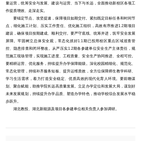
量运营，统筹安全与发展、建设与运营、当下与长远，全面推动新校区各项工
作提质增效、走深走实。
要锚定节点、攻坚提速，保障项目如期交付。紧扣既定目标任务和时间节
点，细化施工计划、压实工作责任、优化施工组织，高效有序推进1.2期项目
建设，确保项目按期建成、顺利交付。要严守底线、统筹并进，筑牢安全发展
屏障。牢固树立总体安全观，常态化抓好1.1期已投用校区重点区域巡查管
控、隐患排查和闭环整改。从严压实1.2期各参建单位安全生产主体责任，规
范施工现场管理，实现施工进度、工程质量、安全生产协同推进、全程可控。
要精耕运营、优化服务，持续提升办学保障能级。深化校园精细化、规范化、
常态化管理，持续补齐服务短板、提升运维质效，全方位保障师生教学科研、
学习生活需求，着力打造安全稳定、优质高效的现代化育人环境。要前瞻谋
划、聚合赋能，助推学院长远高质量发展。立足办学定位和发展大局，谋划好
未来发展规划，持续提升办学品质、塑造办学特色，推动学校综合发展水平稳
步跃升。
湖北教投、湖北新能源及项目各参建单位相关负责人参加调研。