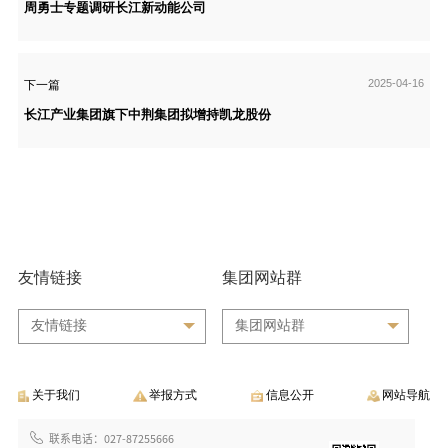
周勇士专题调研长江新动能公司
2025-04-16
下一篇
长江产业集团旗下中荆集团拟增持凯龙股份
友情链接
集团网站群
友情链接
集团网站群
关于我们
举报方式
信息公开
网站导航
联系电话：027-87255666