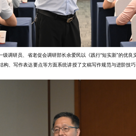
一级调研员、省老促会调研部长余爱民以《践行“短实新”的优良
结构、写作表达要点等方面系统讲授了文稿写作规范与进阶技巧