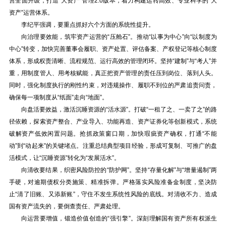
营全面升级，打造“大资产”管理2.0版本，着力构建运转高效、专业科学的“大
资产”运营体系。
李纪平强调，要重点抓好六个方面的系统性提升。
向治理要效能，筑牢资产运营的“压舱石”。推动“以事为中心”向“以制度为
中心”转变，加快完善董事会履职、资产处置、评估备案、产权登记等核心制度
体系，形成权责清晰、流程规范、运行高效的管理闭环。坚持“建制”与“考人”并
重，用制度管人、用考核赋能，真正把资产管理的责任压到岗位、落到人头。
同时，强化制度执行的刚性约束，对违规操作、履职不到位的严肃追责问责，
确保每一项制度从“纸面”走向“地面”。
向盘活要效益，激活沉睡资源的“活水源”。打破“一租了之、一卖了之”的路
径依赖，探索资产整合、产业导入、功能再造、资产证券化等创新模式，系统
破解资产低效闲置问题。抢抓政策窗口期，加快瑕疵资产确权，打通“不能
动”到“动起来”的关键堵点。注重总结典型项目经验，形成可复制、可推广的盘
活模式，让“沉睡资源”转化为“发展活水”。
向清收要结果，织密风险防控的“防护网”。坚持“存量化解”与“增量遏制”两
手硬，对逾期债权分类施策、精准拆弹。严格落实风险准备金制度，坚决防
止“清了旧账、又添新账”，守住不发生系统性风险的底线。对清收不力、造成
国有资产流失的，要倒查责任、严肃处理。
向运营要增值，锻造价值创造的“强引擎”。深刻理解国有资产所有权派生