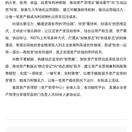
的占有、使用、收益、处置等四种权能，推动资产管理从“被动看守”向“主动运
营”转变。探索引入市场化运营团队、建立对赌激励等机制，激活运营端活力，
让每一笔资产都成为利润增长点而非沉没成本。
向退出要活力，畅通进退有序的“闭合路”。转变“重持有、轻退出”的思维定
式，主动设计退出路径，让沉淀资产变流动资本。综合运用产权交易、资产重
组、协议转让、REITs上市等多种方式，打通从“实物形态”到“价值形态”的转换
通道。将退出回收的资金精准投入到主业发展和高成长性领域，形成“投资—运
营—退出—再投资”的良性循环，真正实现资产价值的闭环跃升。
向数字要赋能，构建动态监管的“智慧脑”。加快资产管理信息系统迭代升
级，推动资产数据从“静态登记”向“动态感知”跃升，建立资产全景画像和风险预
警模型，实现“一屏统览、一键可查、实时预警”。以数字赋能提升资产监管的
穿透力、精准力和预见力，让每一笔资产都在阳光下运行、在轨道上流动。
集团资产管理部（资产管理中心）全体人员，各功能性平台、直属企业资
产管理分管领导及部门负责人共60余人参加会议。