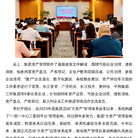
会上，集团资产管理部作了最新政策文件解读，围绕亏损企业治理、债权
清收、低效闲置资产盘活、产权登记、企业户数和层级压减、公司治理、参股
企业清理、“僵尸”企业退出、数字化建设、条线整改整治、资产评估等方面的
工作要求进行了宣贯。长江资管、广济药业、长江投开、奥特佳、中荆集团、
三环集团等6家出资企业，分别就特殊资产运营、亏损企业治理、债权清收、
资产盘点、产权登记、新入列企业工作推进等情况作交流发言。
李纪平指出，自2023年底集团启动“大资产”管理体系改革以来，系统构建
了“一部一中心三委四平台”管理架构。经过两年多努力，集团“大资产”管理架构
基本成型，制度体系日趋完善，基础性、体系性建设任务全面完成。今年以
来，集团正式启动“大资产”运营体系改革，推动资产管理从基础构建向高效运