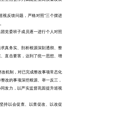
巡视反馈问题，严格对照“三个摆进
。
集团党委班子成员逐一进行个人对照
题求真务实、剖析根源深刻透彻、整
实、直击要害，达到了统一思想、增
整改机制，对已完成整改事项常态化
持整改的事项深挖根源、举一反三，
协同发力，以严实监督巩固提升巡视
坚持以会促查、以查促改、以改促