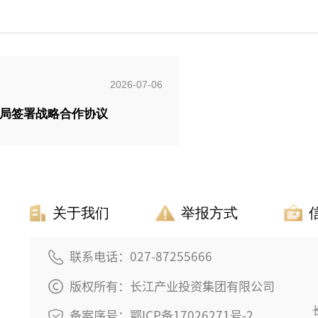
2026-07-06
局签署战略合作协议
关于我们
举报方式
联系电话：027-87255666
版权所有：长江产业投资集团有限公司
备案序号：鄂ICP备17026271号-2