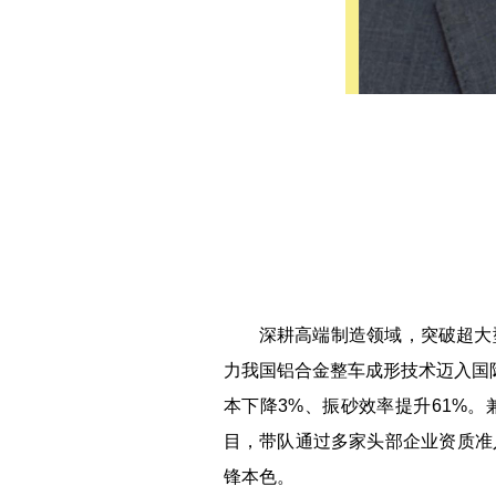
深耕高端制造领域，突破超大
力我国铝合金整车成形技术迈入国
本下降3%、振砂效率提升61%
目，带队通过多家头部企业资质准
锋本色。