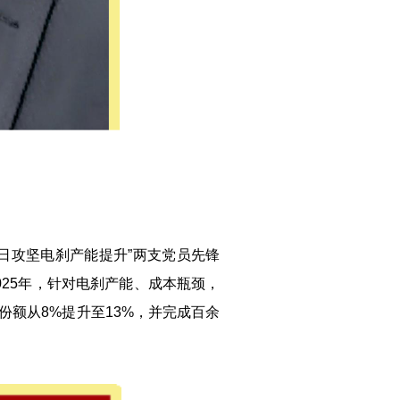
日攻坚电刹产能提升”两支党员先锋
25年，针对电刹产能、成本瓶颈，
额从8%提升至13%，并完成百余