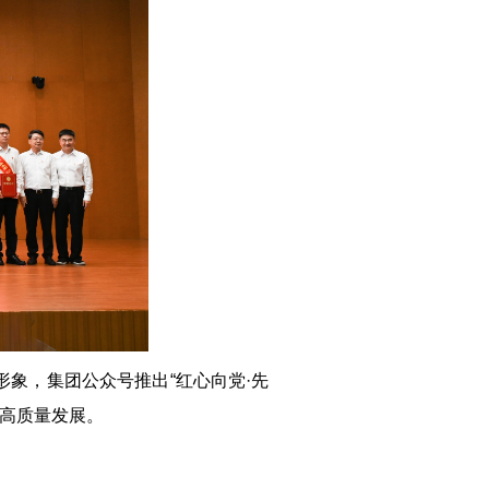
象，集团公众号推出“红心向党·先
高质量发展。