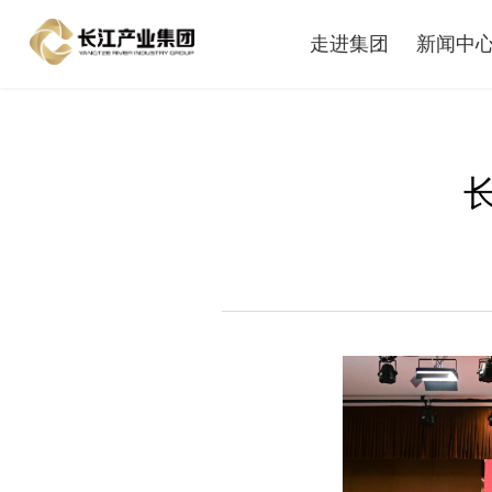
走进集团
新闻中