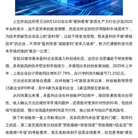
上交所副总经理王泊9月10日在出席“硬科硬客”新质生产力行业沙龙2025
年会时表示，这不是简单的政策调整，而是在特定的经济周期和市场需求下，
为技术突破型企业送上的“及时雨”，让处于研发攻坚期、暂未盈利但手握“硬核
技术”的企业，不用等“盈利答卷”就能拿到“资本入场券”，努力打通硬科技与资
本市场对接的“最后一公里”。
首批32家存量未盈利企业直接入科创成长层。这些企业普遍处于研发密集
期，具有较高的技术壁垒和市场潜力，并展现出良好的发展动能。2025年上半
年，上述企业合计营收同比增长37.79%，合计净利润大幅减亏71.23亿元。
王泊还在前述场合透露，自科创板“1+6”政策发布以来，科创板新增受理
15家企业IPO申请，其中4家为未盈利企业，1家适用第五套标准。
从问询重点来看，未盈利企业在科创板IPO过程中，除回答募投项目合理
性、收入确认方法合规性等常规问题外，还需面对更具针对性的问询，包括持
续亏损原因、预计实现盈利的时间及可行性、核心技术与知识产权风险等。
除了科创板第一套上市标准以外，其余四类均未设置“盈利门槛”。取而代
之的是，第二套至第四套分别设置“营收规模+研发强度”“营收规模+现金流”“营
收规模+市值”的考核要求。第五套标准则不设置业绩要求，但也更考验“硬实