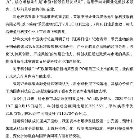
力”，核心考核条件是“市值+阶段性研发成果”，适用于尚未商业化但技术领
先、市场前景明确的创新企业。
科创板第五套上市标准正式重启后，首家申报企业武汉禾元生物科技股份
有限公司(以下简称“禾元生物”)已于7月1日顺利过会，7月18日注册生效，标志
着未盈利科技企业上市通道正式恢复。
沙利文大中华区执行总监周明子对《证券日报》记者表示，禾元生物的例
子明确传递出第五套标准聚焦技术独创性、产业化临界点清晰的监管导向，强
化“支持真创新、严控风险”的制度公信力。科创板正通过政策与市场的共振，
推动具备全球突破意义的硬科技企业加速转化。
对于科创板“1+6”政策落地后新增第五套IPO项目正式上市的时间，业内预
计未来几个月内有可能出现。
银河证券非银金融分析师张琦认为，科创成长层正式落地，其核心价值在
于为国家科技自立自强战略提供了强有力的资本市场制度支撑。
近3个月以来，科创板市场活跃度明显提升。Wind数据显示，2025年6月
18日至9月15日期间，科创板成交额同比增长339.56%，平均换手率为
216.73%，较2024年同期提升了116.73个百分点。
随着科创板成长层揭开面纱，我国资本市场梯队建设进一步完善，预计未
来或从精细化分层机制、上市标准多元化、投资者结构优化、构建科技金融生
态、深化沪港融合与国际协同等方面有所突破。