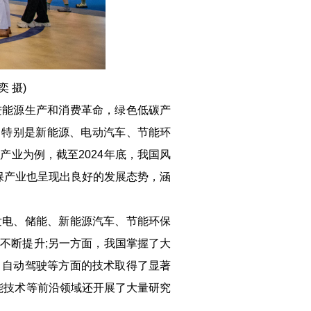
 摄)
进能源生产和消费革命，绿色低碳产
，特别是新能源、电动汽车、节能环
业为例，截至2024年底，我国风
环保产业也呈现出良好的发展态势，涵
发电、储能、新能源汽车、节能环保
不断提升;另一方面，我国掌握了大
、自动驾驶等方面的技术取得了显著
能技术等前沿领域还开展了大量研究