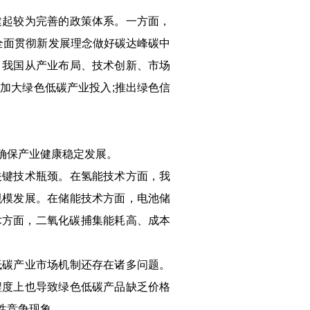
建起较为完善的政策体系。一方面，
全面贯彻新发展理念做好碳达峰碳中
，我国从产业布局、技术创新、市场
加大绿色低碳产业投入;推出绿色信
确保产业健康稳定发展。
关键技术瓶颈。在氢能技术方面，我
规模发展。在储能技术方面，电池储
术方面，二氧化碳捕集能耗高、成本
低碳产业市场机制还存在诸多问题。
程度上也导致绿色低碳产品缺乏价格
性竞争现象。