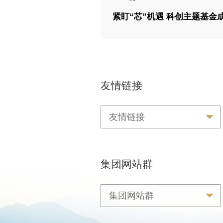
紧盯“芯”机遇 科创主题基金
友情链接
友情链接
集团网站群
集团网站群