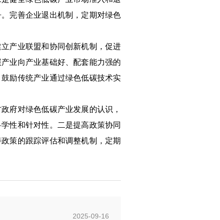
争。完善企业退出机制，定期对绿色
建立产业联盟和协同创新机制，促进
碳产业向产业基础好、配套能力强的
，鼓励传统产业通过绿色低碳技术实
方政府对绿色低碳产业发展的认识，
科学性和针对性。二是提高政策协同
善政策的跟踪评估和调整机制，定期
2025-09-16