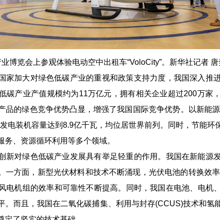
业博览会上参观体验电动空中出租车“VoloCity”。新华社记者 唐奕
国家加大对绿色低碳产业的重视和政策支持力度，我国深入推
低碳产业产值规模约为11万亿元，拥有相关企业超过200万家
产品的绿色竞争优势凸显，增强了我国国际竞争优势。以新能源产
能发电装机容量达到8.9亿千瓦，均位居世界前列。同时，节能
服务、资源循环利用等多个领域。
创新对绿色低碳产业发展具有举足轻重的作用。我国在新能源
。一方面，新型光伏材料和技术不断涌现，光伏电池的转换效率
风电机组的效率和可靠性不断提高。同时，我国在电池、电机
平。而且，我国在二氧化碳捕集、利用与封存(CCUS)技术和氢
奠定了坚实的技术基础。