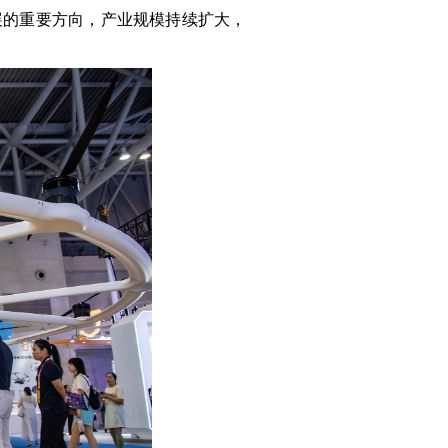
展的重要方向，产业规模持续扩大，