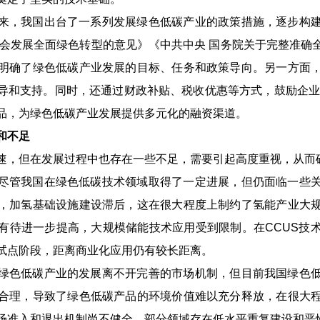
来，我国出台了一系列发展绿色低碳产业的政策措施，逐步构
社会发展全面绿色转型的意见》《中共中央 国务院关于完整准确
明确了绿色低碳产业发展的目标、任务和政策导向。另一方面
导和支持。同时，还通过财政补贴、税收优惠等方式，鼓励企业
品，为绿色低碳产业发展提供多元化的融资渠道。
和不足
速，但在发展过程中也存在一些不足，需要引起高度重视，从而
尽管我国在绿色低碳技术领域取得了一定进展，但仍面临一些
，加氢基础设施建设滞后，这在很大程度上制约了氢能产业大
有待进一步提高，大规模储能技术应用受到限制。在CCUS技
试点阶段，距离商业化应用仍有较长距离。
绿色低碳产业的发展离不开完善的市场机制，但目前我国绿色
合理，导致了绿色低碳产品的环境价值难以充分释放，在很大
场准入和退出机制尚不健全，部分领域存在低水平重复建设和恶