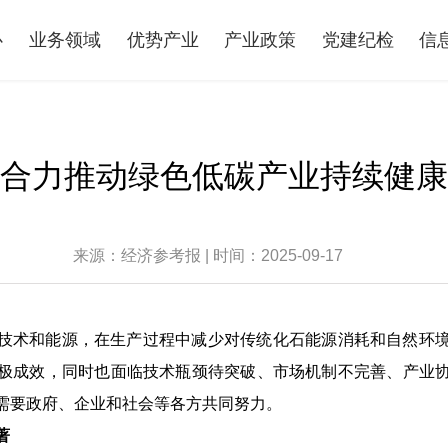
心
业务领域
优势产业
产业政策
党建纪检
信
合力推动绿色低碳产业持续健康
来源：经济参考报 | 时间：2025-09-17
技术和能源，在生产过程中减少对传统化石能源消耗和自然环
极成效，同时也面临技术瓶颈待突破、市场机制不完善、产业
需要政府、企业和社会等各方共同努力。
著