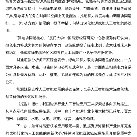
能算力设施与配套能源系统协同建设;探索核电、氢能等与算力设施直连;加强
绿电直连政策指引，完善绿电消费、能效提升、节能审查、碳排放评价等政策
工具;引导算力任务在时间和空间上优化配置，推动算力调度与电力调度协同运
行……《行动方案》部署的一揽子举措，勾勒出深化能源赋能人工智能的路线
图。
“算电协同是核心。”厦门大学中国能源经济研究中心教授孙传旺认为，
绿色电力将成为算力的关键竞争力，政策鼓励提升绿电比例，这意味着未来拥
有稳定、低成本绿电供给的区域将在人工智能产业竞争中占据优势。
财通证券分析师严家源也表示，绿电和算力双向协同定位的强化，一方
面对具备火储、水储、电储的绿电公司形成利好，另一方面也让相关电力交易
公司具备先发优势。此外，核电、氢能直连成为新的技术亮点，建议关注相关
公司。
能源既是支撑人工智能发展的基础保障，也是人工智能技术深度落地、
创造价值的关键应用场景。
《报告》指出，我国能源行业人工智能应用正从探索起步向系统推进、
从单点示范向规模应用拓展。其中，数十个能源行业专用大模型已落地，覆盖
电网、新能源、水电、火电、核电、煤炭、油气等领域。
下一步，如何将能源领域应用场景丰富、数据资源海量和产业体系完备
的优势转化为人工智能的创新优势?持续深化能源领域应用场景开放是重中之