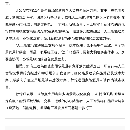
重。
此次发布的51个高价值场景聚焦八大类典型应用方向。其中，在电网领
域，聚焦规划评审、调度运行等场景，依托人工智能提升电网运营管理效率;在
能源新业态领域，围绕虚拟电厂、车网互动等场景，人工智能为新业态的孵化
培育和规模化发展提供支撑;在新能源领域，通过多元数据融合，人工智能助力
功率预测、市场化运营，提升新能源市场参与度和基地化运营能力等。
“人工智能与能源融合发展不是单一技术应用，也不是单个企业、单个场
景的局部探索，而是一项系统工程。”边广琦强调，要着力构建多主体参与、多
要素协同、多场景联动的融合发展生态。
据悉，拥有上述高价值应用场景且有意开放的能源企业，可自行与人工
智能技术供给方组建产学研用创新联合体，细化场景建设实施路径及技术方
案，形成高价值应用场景试点建设方案，并报送国家能源局申请作为试点项
目。
孙传旺表示，从单点应用走向多场景规模化融合，从“辅助工具”升级为
深度融入能源系统调度、交易、运维的核心赋能者，人工智能将在能源全链条
加速落地，智能电网、虚拟电厂等发展空间将进一步打开。