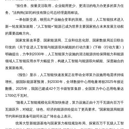
“按任务、按量灵活取用，企业能用更少、更清洁的电力办更多的算力任
务。”法狗狗(深圳)科技有限公司总经理庞雨秾说。
一单创新交易，映照出产业融合变革的浪潮。当前，人工智能技术进入
新一轮发展加速期，“人工智能+”能源已成为世界主要国家抢占未来发展主动权
的重要战略方向。
国家发展改革委、国家能源局、工业和信息化部、国家数据局近日联合
印发的《关于促进人工智能与能源双向赋能的行动方案》(下称《行动方案》)
明确提出，力争到2030年，人工智能算力设施的清洁能源供给保障能力和能源
领域人工智能应用水平大幅提升，构建人工智能与能源双向赋能、深度融合的
发展新格局。
《报告》显示，人工智能快速发展正在带动全球算力设施用电需求持续
增长。据国际能源署预测，到2030年，全球数据中心用电量将较2025年接近
翻番。2025年，我国已建成42个万卡级智算集群，全国算力中心总用电量达
1700亿千瓦时。
“随着人工智能规模化应用加快推进，算力设施正由十万千瓦级向百万千
瓦级跃升，对稳定、绿色、经济的能源供给提出了更高要求。”国家能源局能源
节约和科技装备司副司长边广琦在会上表示。
统筹大型新能源基地与国家算力枢纽规划布局、探索百万千瓦级人工智