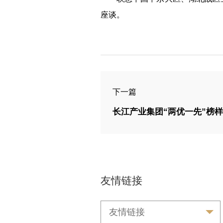
座谈。
下一篇
长江产业集团“两优一先”榜
友情链接
友情链接