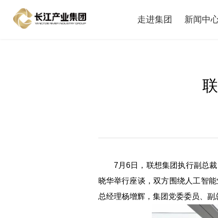
走进集团
新闻中
联
7月6日，联想集团执行副总
晓华举行座谈，双方围绕人工智能
总经理杨增辉，集团党委委员、副