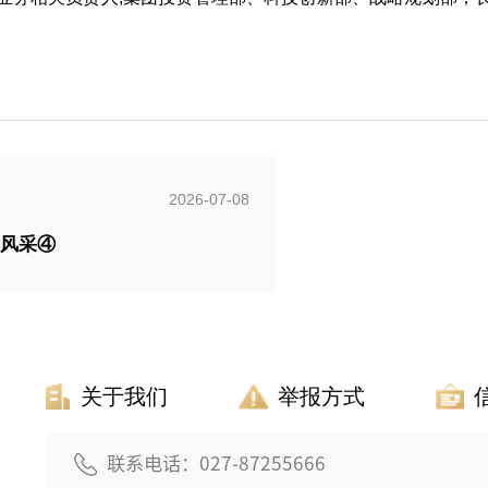
2026-07-08
样风采④
关于我们
举报方式
联系电话：027-87255666